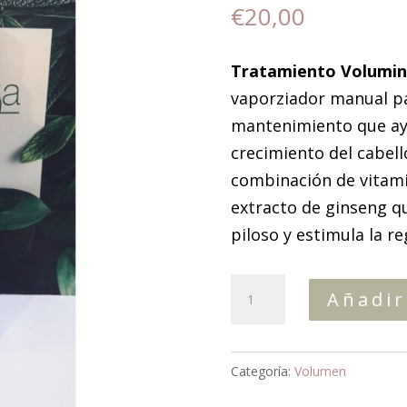
€
20,00
Tratamiento Volumin
vaporziador manual pa
mantenimiento que ayu
crecimiento del cabell
combinación de vitamin
extracto de ginseng q
piloso y estimula la r
Spray
Añadir
Voluminizante
cantidad
Categoría:
Volumen