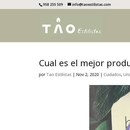
958 255 509
info@taoestilistas.com
Cual es el mejor produ
por
Tao Estilistas
|
Nov 2, 2020
|
Cuidados
,
Unc